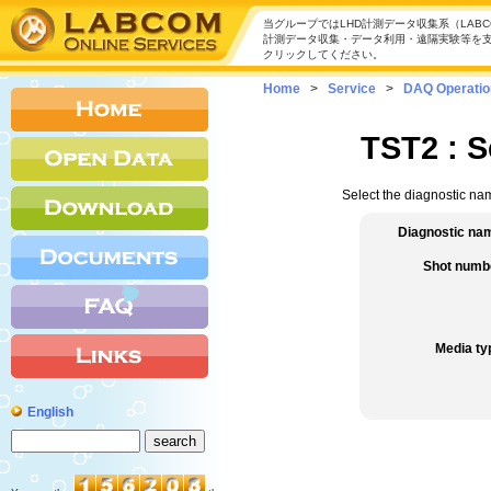
当グループではLHD計測データ収集系（LAB
計測データ収集・データ利用・遠隔実験等を
クリックしてください。
Home
>
Service
>
DAQ Operatio
TST2
: S
Select the diagnostic na
Diagnostic na
Shot numb
Media ty
English